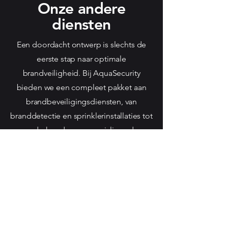
Onze andere
diensten
Een doordacht ontwerp is slechts de
eerste stap naar optimale
brandveiligheid. Bij AquaSecurity
bieden we een compleet pakket aan
brandbeveiligingsdiensten, van
branddetectie en sprinklerinstallaties tot
onderhoud en gespecialiseerde
blussystemen. Ontdek hoe onze
oplossingen samenwerken voor een
veilige, betrouwbare en conforme
brandbeveiliging.