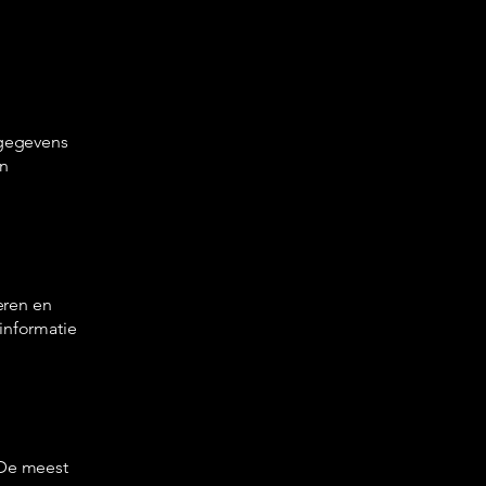
 gegevens
an
eren en
 informatie
 De meest