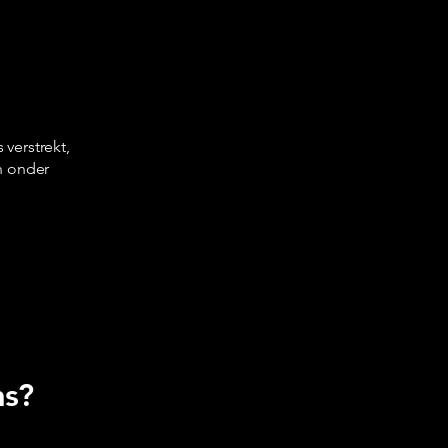
verstrekt,
an onder
ns?