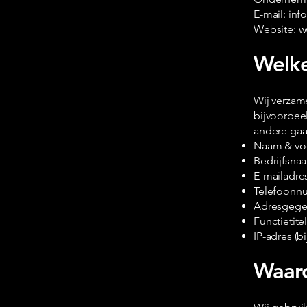
E-mail: in
Website:
w
Welk
Wij verzam
bijvoorbeel
andere ga
Naam & vo
Bedrijfsna
E-mailadre
Telefoonn
Adresgege
Functietite
IP-adres (b
Waaro