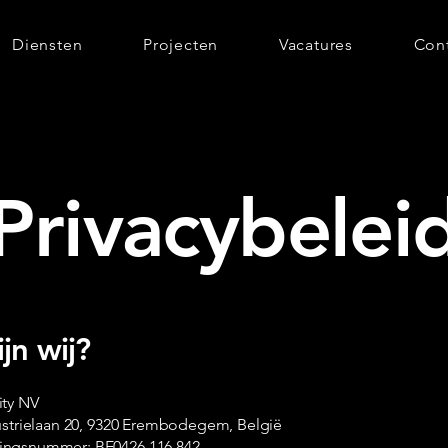
Diensten
Projecten
Vacatures
Con
Privacybelei
jn wij?
ty NV
ustrielaan 20, 9320 Erembodegem, België
ngsnummer: BE0426.116.842