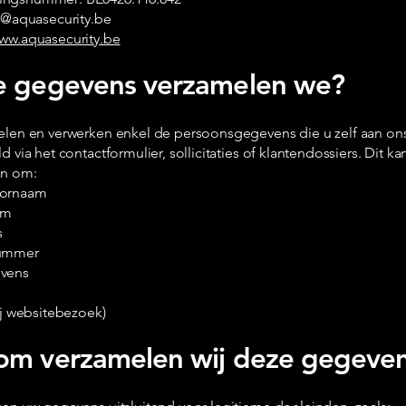
fo@aquasecurity.be
ww.aquasecurity.be
e gegevens verzamelen we?
elen en verwerken enkel de persoonsgegevens die u zelf aan ons 
d via het contactformulier, sollicitaties of klantendossiers. Dit k
an om:
ornaam
am
s
ummer
vens
l
ij websitebezoek)
m verzamelen wij deze gegeve