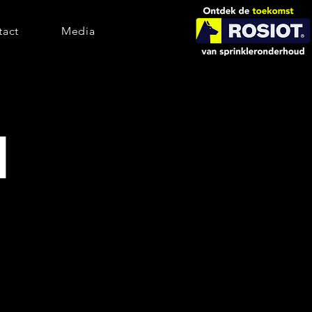
tact
Media
d