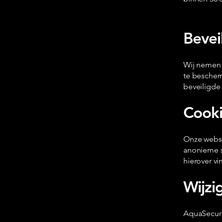
Bevei
Wij nemen 
te bescher
beveiligde 
Cooki
Onze websi
anonieme st
hierover vi
Wijzi
AquaSecuri