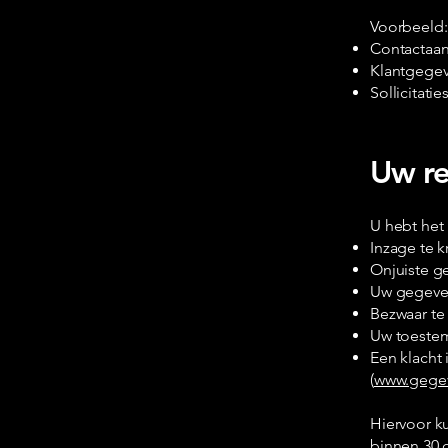
Voorbeeld:
Contactaanv
Klantgegeve
Sollicitati
Uw re
U hebt het
Inzage te 
Onjuiste g
Uw gegeven
Bezwaar te
Uw toestem
Een klacht
(
www.gegev
Hiervoor k
binnen 30 