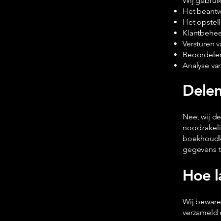
Wij gebrui
Het beantw
Het opstell
Klantbehee
Versturen 
Beoordelen 
Analyse va
Delen
Nee, wij de
noodzakelij
boekhoudka
gegevens 
Hoe l
Wij beware
verzameld o