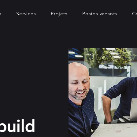
s
Services
Projets
Postes vacants
C
build