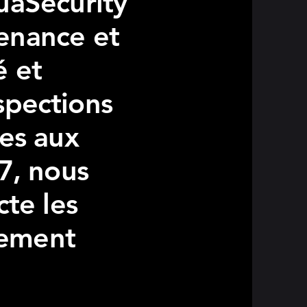
uaSecurity
enance et
é et
nspections
res aux
7, nous
cte les
nement