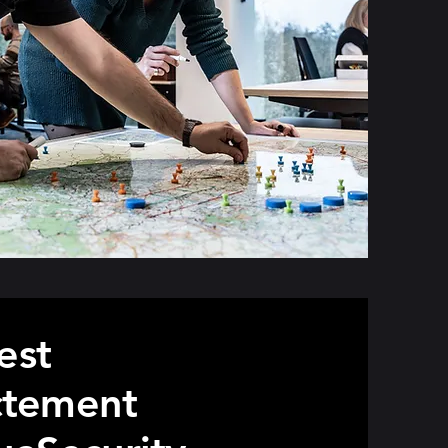
est
ectement